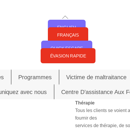
Back
To
ENGLISH
Top
FRANÇAIS
QUICK ESCAPE
ÉVASION RAPIDE
es
Programmes
Victime de maltraitance
iquez avec nous
Centre D’assistance Aux
Thérapie
Tous les clients se voient 
fournir des
services de thérapie, de so